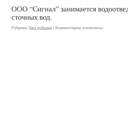
ООО “Сигнал” занимается водоотве
сточных вод.
к
Рубрика:
Без рубрики
|
Комментарии
отключены
записи
Официальный
сайт
Общества
с
ограниченной
ответственностью
«Сигнал»